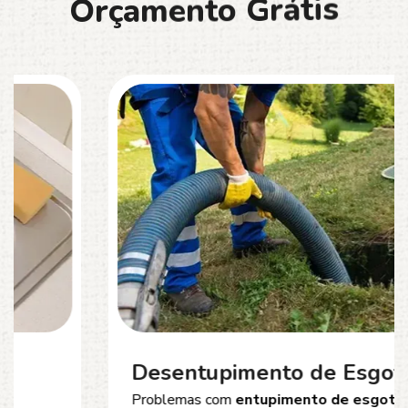
O
r
ç
a
m
e
n
t
o
G
r
á
t
i
s
Desentupimento de Esgoto
Problemas com
entupimento de esgoto
?