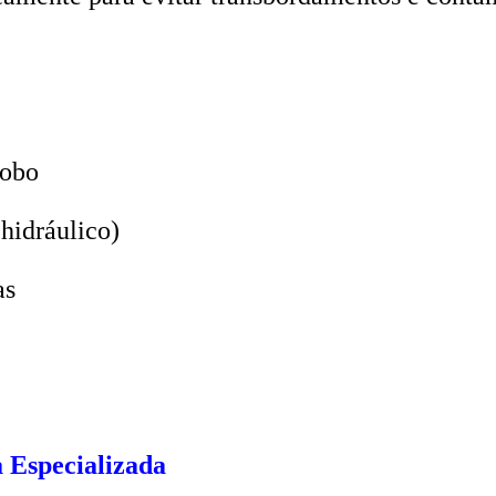
lobo
hidráulico)
as
 Especializada