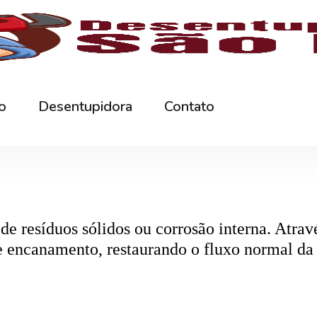
rna podem ficar bloqueados por cabelos, sabão
 e eliminando o mau cheiro.
 estabelecimentos comerciais. O
entupiment
evidos. O
desentupimento
é feito com equipa
 resíduos sólidos ou corrosão interna. Através
de encanamento, restaurando o fluxo normal da