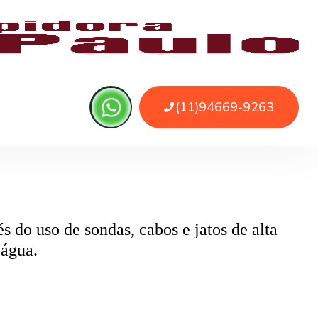
 ou sujeira. O serviço remove as obstruções
o
pode ser causado por papel higiênico em
mentos específicos que removem o bloqueio
 do uso de sondas, cabos e jatos de alta
 água.