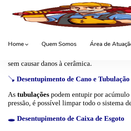
Ralos de banheiro
, lavanderia e área exte
sem quebrar pisos, preservando o ambiente
🚽
Desentupimento de Vaso Sanitário
Um dos problemas mais comuns em casas e
excesso, absorventes ou outros objetos ind
sem causar danos à cerâmica.
🪠
Desentupimento de Cano e Tubulação
As
tubulações
podem entupir por acúmulo de
pressão, é possível limpar todo o sistema 
🕳️
Desentupimento de Caixa de Esgoto