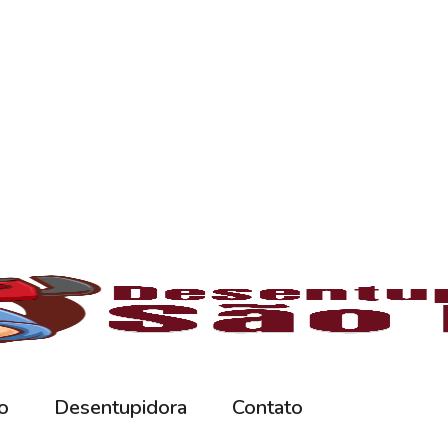
oblema com entupimento, mantenha contato e so
l para manter o bom funcionamento das redes h
 tempo, é comum o acúmulo de sujeiras, resíd
 canos e comprometendo o fluxo da água. Som
s com profissionais capacitados e equipamen
o
umulam gordura e restos de comida, causando
tivas ou hidrojateamento, que limpam comple