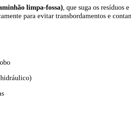
aminhão limpa-fossa)
, que suga os resíduos e
icamente para evitar transbordamentos e conta
lobo
hidráulico)
as