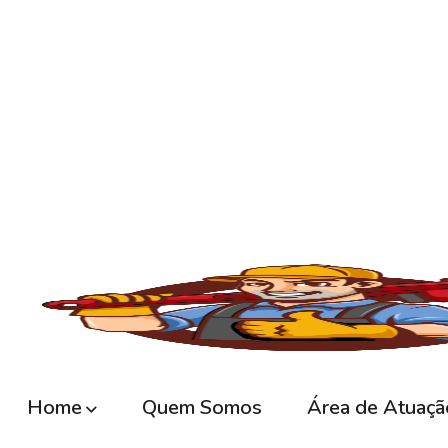
Jacareí
, portanto, se está enfrentando pr
minutos em sua residência ou empresa.
O serviço de
desentupimento
é fundamenta
comércios, condomínios e indústrias. Com o
e outros materiais que acabam obstruindo
Caixa de Inspeção em Jacareí
, e contamo
rápido, seguro e eficiente.
💧
Principais Serviços de Desentupiment
🧽
Desentupimento de Pia
Com o uso constante, as
pias da cozinha
ac
desentupimento é feito com máquinas rota
fluxo normal.