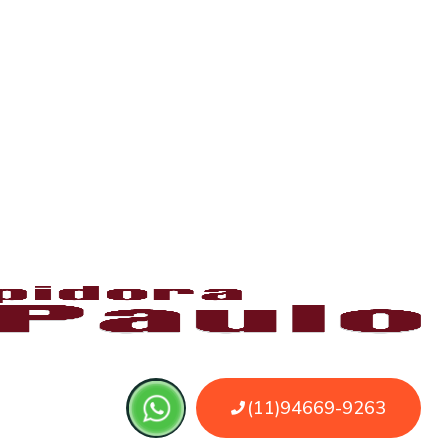
licite já sua visita. Chegamos em até 30
idráulicas e de esgoto em residências,
uos, gordura, cabelos, restos de alimentos
os especializados em
Desentupimento de
tos modernos que garantem um serviço
 mau cheiro e refluxo de água. O
tamente o encanamento, devolvendo o