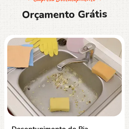
O
r
ç
a
m
e
n
t
o
G
r
á
t
i
s