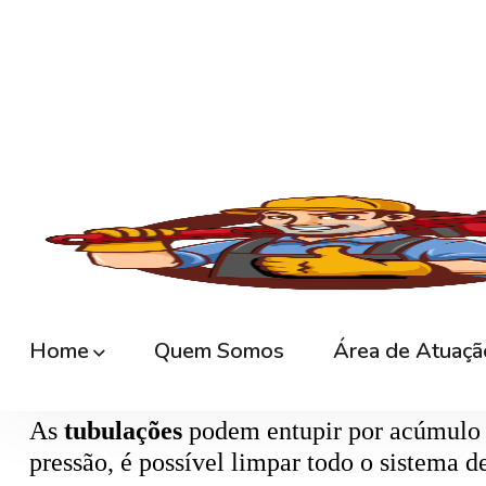
🚿
Desentupimento de Ralo
Ralos de banheiro
, lavanderia e área exte
sem quebrar pisos, preservando o ambiente
🚽
Desentupimento de Vaso Sanitário
Um dos problemas mais comuns em casas e
excesso, absorventes ou outros objetos ind
sem causar danos à cerâmica.
🪠
Desentupimento de Cano e Tubulação
As
tubulações
podem entupir por acúmulo de
pressão, é possível limpar todo o sistema 