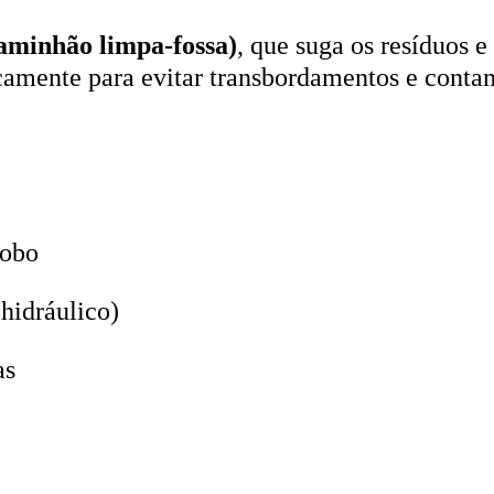
aminhão limpa-fossa)
, que suga os resíduos e
icamente para evitar transbordamentos e conta
lobo
hidráulico)
as