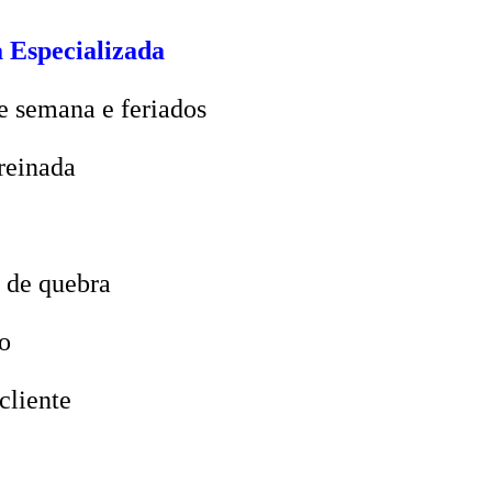
 Especializada
e semana e feriados
reinada
 de quebra
o
cliente