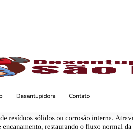
rna podem ficar bloqueados por cabelos, sabão
 e eliminando o mau cheiro.
 estabelecimentos comerciais. O
entupiment
evidos. O
desentupimento
é feito com equipa
 resíduos sólidos ou corrosão interna. Através
de encanamento, restaurando o fluxo normal da