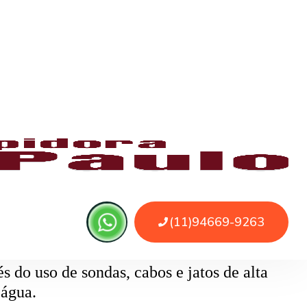
 ou sujeira. O serviço remove as obstruções
o
pode ser causado por papel higiênico em
mentos específicos que removem o bloqueio
 do uso de sondas, cabos e jatos de alta
 água.