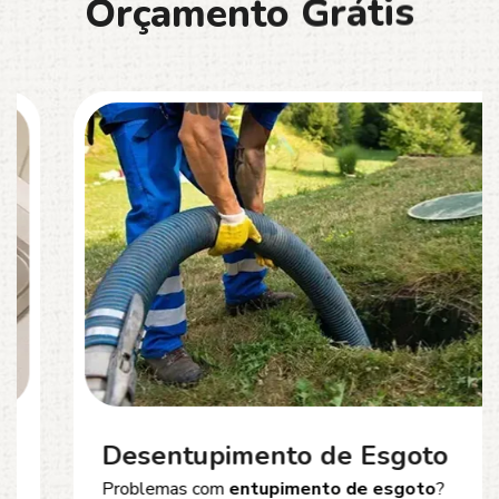
O
r
ç
a
m
e
n
t
o
G
r
á
t
i
s
Desentupimento de Esgoto
Problemas com
entupimento de esgoto
?