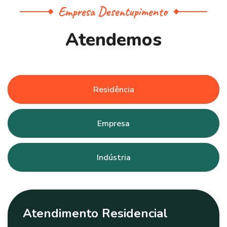
Empresa Desentupimento
A
t
e
n
d
e
m
o
s
Residência
Empresa
Indústria
Atendimento Residencial