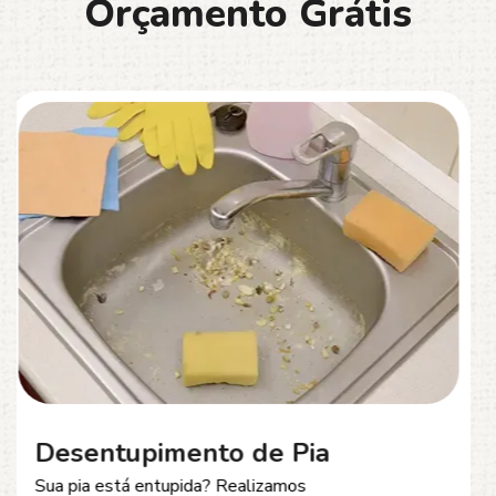
O
r
ç
a
m
e
n
t
o
G
r
á
t
i
s
Desentupimento de Esgoto
Problemas com
entupimento de esgoto
?