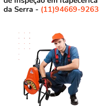
de Inspeção em Itapecerica
da Serra -
(11)94669-9263