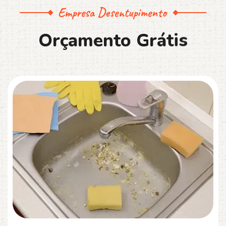
Empresa Desentupimento
O
r
ç
a
m
e
n
t
o
G
r
á
t
i
s