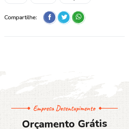
Compartilhe:
Empresa Desentupimento
O
r
ç
a
m
e
n
t
o
G
r
á
t
i
s