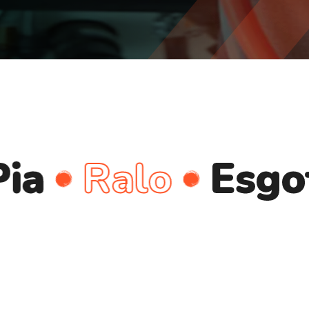
Ralo
Esgoto