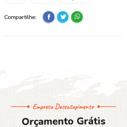
Compartilhe:
Empresa Desentupimento
O
r
ç
a
m
e
n
t
o
G
r
á
t
i
s