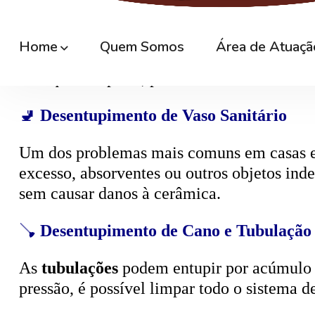
🚿
Desentupimento de Ralo
Ralos de banheiro
, lavanderia e área exte
sem quebrar pisos, preservando o ambiente
🚽
Desentupimento de Vaso Sanitário
Um dos problemas mais comuns em casas e
excesso, absorventes ou outros objetos ind
sem causar danos à cerâmica.
🪠
Desentupimento de Cano e Tubulação
As
tubulações
podem entupir por acúmulo de
pressão, é possível limpar todo o sistema 