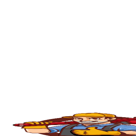
Sorocaba
, portanto, se está enfrentando 
minutos em sua residência ou empresa.
O serviço de
desentupimento
é fundamenta
comércios, condomínios e indústrias. Com o
e outros materiais que acabam obstruindo
Caixa de Inspeção em Sorocaba
, e conta
rápido, seguro e eficiente.
💧
Principais Serviços de Desentupiment
🧽
Desentupimento de Pia
Com o uso constante, as
pias da cozinha
ac
desentupimento é feito com máquinas rota
fluxo normal.