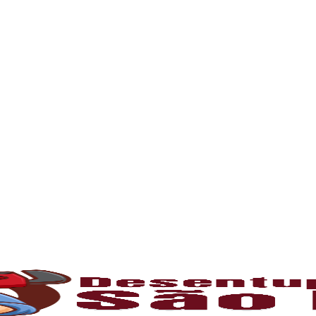
problema com entupimento, mantenha contato e 
l para manter o bom funcionamento das redes h
 tempo, é comum o acúmulo de sujeiras, resíd
 canos e comprometendo o fluxo da água. Som
mos com profissionais capacitados e equipam
o
umulam gordura e restos de comida, causando
tivas ou hidrojateamento, que limpam comple