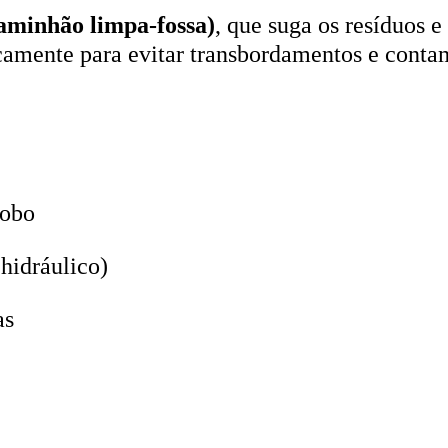
aminhão limpa-fossa)
, que suga os resíduos e
icamente para evitar transbordamentos e conta
lobo
hidráulico)
as