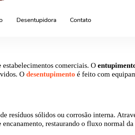
rna podem ficar bloqueados por cabelos, sabão
 e eliminando o mau cheiro.
 estabelecimentos comerciais. O
entupiment
evidos. O
desentupimento
é feito com equipa
 resíduos sólidos ou corrosão interna. Através
de encanamento, restaurando o fluxo normal da