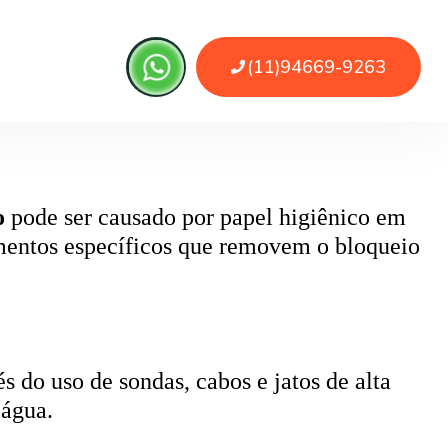
 ou sujeira. O serviço remove as obstruções
o
pode ser causado por papel higiênico em
mentos específicos que removem o bloqueio
 do uso de sondas, cabos e jatos de alta
 água.