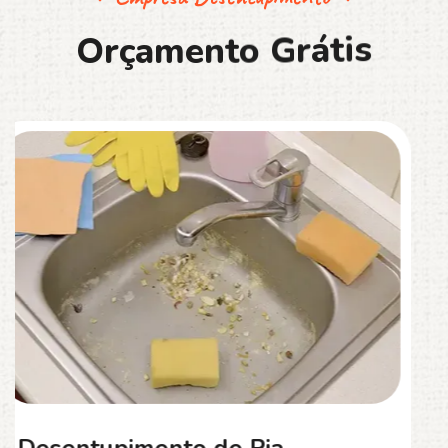
O
r
ç
a
m
e
n
t
o
G
r
á
t
i
s