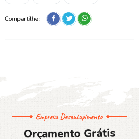
Compartilhe:
Empresa Desentupimento
O
r
ç
a
m
e
n
t
o
G
r
á
t
i
s