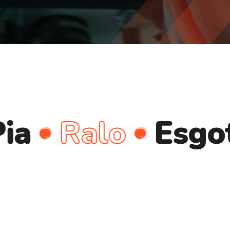
Ralo
Esgoto