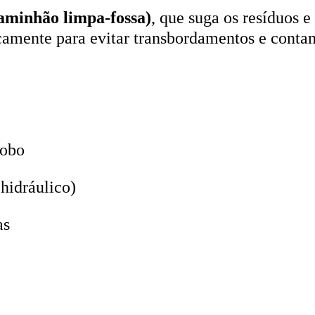
aminhão limpa-fossa)
, que suga os resíduos e
icamente para evitar transbordamentos e conta
lobo
hidráulico)
as