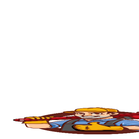
em São Caetano do Sul
, portanto, se está
Chegamos em até 30 minutos em sua residê
O serviço de
desentupimento
é fundamenta
comércios, condomínios e indústrias. Com o
e outros materiais que acabam obstruindo
Caixa de Inspeção em São Caetano do Su
serviço rápido, seguro e eficiente.
💧
Principais Serviços de Desentupiment
🧽
Desentupimento de Pia
Com o uso constante, as
pias da cozinha
ac
desentupimento é feito com máquinas rota
fluxo normal.