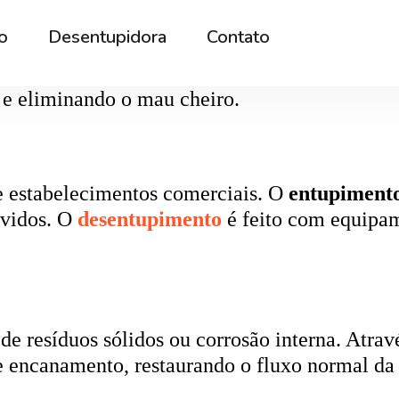
rna podem ficar bloqueados por cabelos, sabão
 e eliminando o mau cheiro.
 estabelecimentos comerciais. O
entupiment
evidos. O
desentupimento
é feito com equipa
 resíduos sólidos ou corrosão interna. Através
de encanamento, restaurando o fluxo normal da