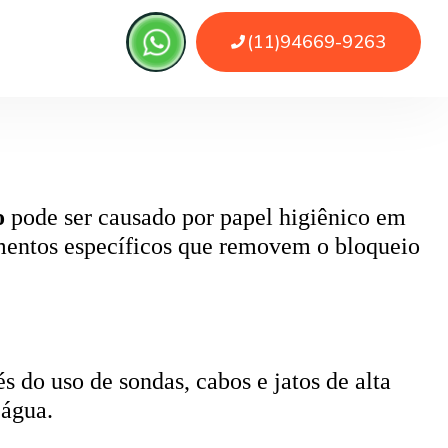
 ou sujeira. O serviço remove as obstruções
o
pode ser causado por papel higiênico em
mentos específicos que removem o bloqueio
 do uso de sondas, cabos e jatos de alta
 água.