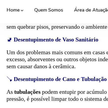
🚿
Desentupimento de Ralo
Ralos de banheiro
, lavanderia e área exte
sem quebrar pisos, preservando o ambiente
🚽
Desentupimento de Vaso Sanitário
Um dos problemas mais comuns em casas e
excesso, absorventes ou outros objetos ind
sem causar danos à cerâmica.
🪠
Desentupimento de Cano e Tubulação
As
tubulações
podem entupir por acúmulo de
pressão, é possível limpar todo o sistema 