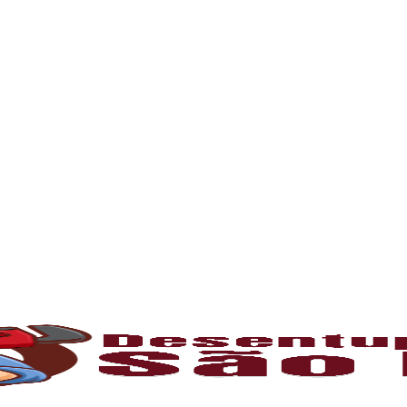
 enfrentando problema com entupimento, mantenh
ncia ou empresa.
l para manter o bom funcionamento das redes h
 tempo, é comum o acúmulo de sujeiras, resíd
 canos e comprometendo o fluxo da água. Som
l
, e contamos com profissionais capacitados
o
umulam gordura e restos de comida, causando
tivas ou hidrojateamento, que limpam comple