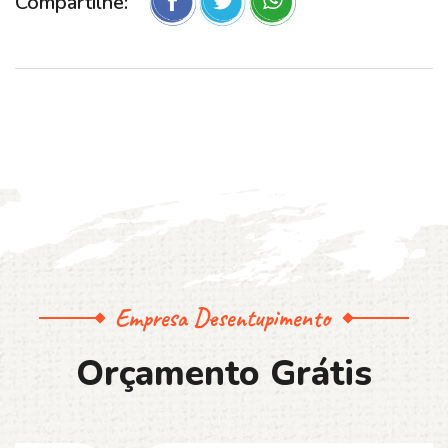
Compartilhe:
Empresa Desentupimento
O
r
ç
a
m
e
n
t
o
G
r
á
t
i
s