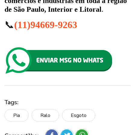
comércios e indústrias em toda a região
de São Paulo, Interior e Litoral
.
📞
(11)94669-9263
Tags:
Pia
Ralo
Esgoto