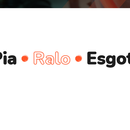
Ralo
Esgoto