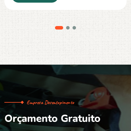
Empresa Desentupimento
O
r
ç
a
m
e
n
t
o
G
r
a
t
u
i
t
o