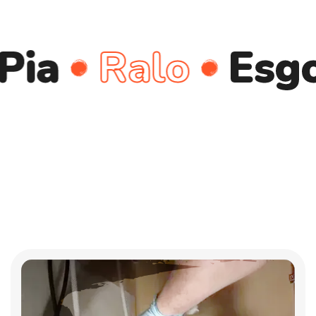
Ralo
Esgoto