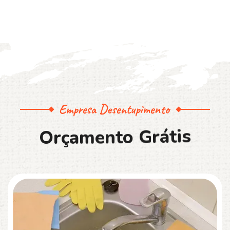
Empresa Desentupimento
O
r
ç
a
m
e
n
t
o
G
r
á
t
i
s