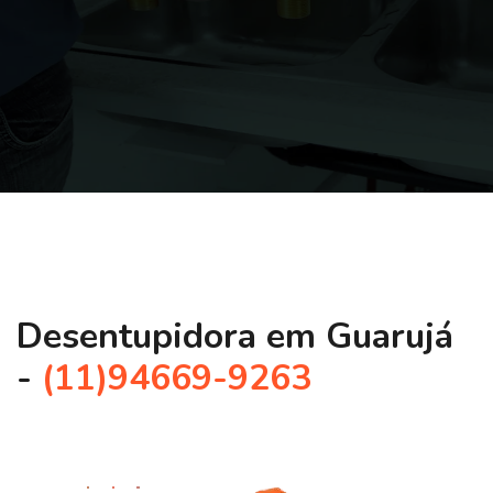
Desentupidora em Guarujá
-
(11)94669-9263