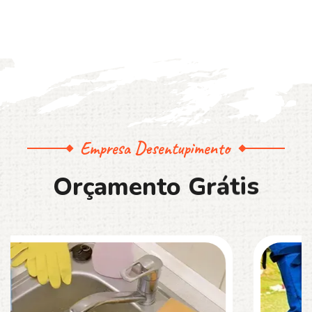
Empresa Desentupimento
O
r
ç
a
m
e
n
t
o
G
r
á
t
i
s