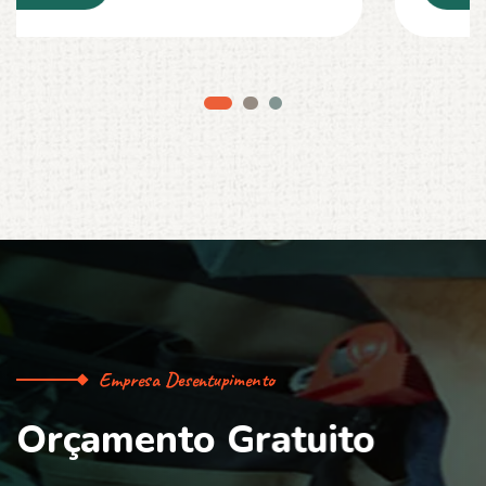
Empresa Desentupimento
O
r
ç
a
m
e
n
t
o
G
r
a
t
u
i
t
o