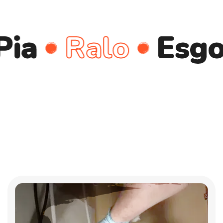
Ralo
Esgoto