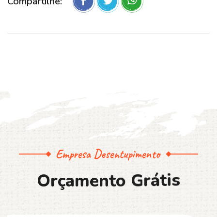
Compartilhe:
Empresa Desentupimento
O
r
ç
a
m
e
n
t
o
G
r
á
t
i
s