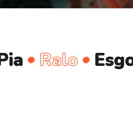
Ralo
Esgoto