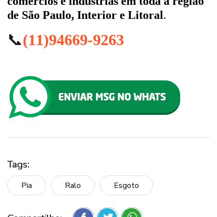
comércios e indústrias em toda a região
de São Paulo, Interior e Litoral
.
📞
(11)94669-9263
Tags:
Pia
Ralo
Esgoto