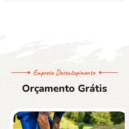
Empresa Desentupimento
O
r
ç
a
m
e
n
t
o
G
r
á
t
i
s