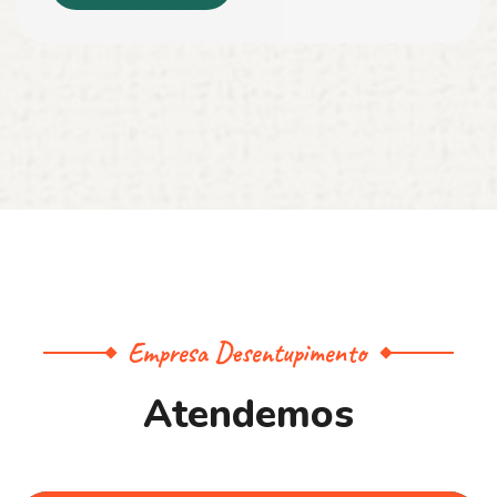
Empresa Desentupimento
A
t
e
n
d
e
m
o
s