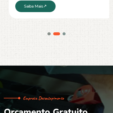
Saiba Mais
Empresa Desentupimento
O
r
ç
a
m
e
n
t
o
G
r
a
t
u
i
t
o