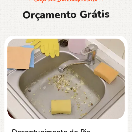
O
r
ç
a
m
e
n
t
o
G
r
á
t
i
s