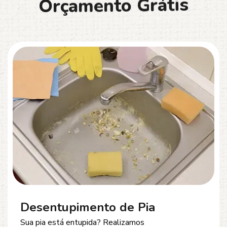
O
r
ç
a
m
e
n
t
o
G
r
á
t
i
s
Desentupimento de Esgoto
Problemas com
entupimento de esgoto
?