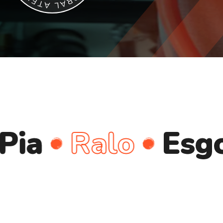
E
R
T
A
A
L
Ralo
Esgoto