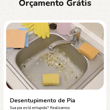
O
r
ç
a
m
e
n
t
o
G
r
á
t
i
s
Desentupimento de Esgoto
Problemas com
entupimento de esgoto
?