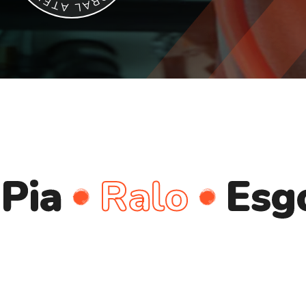
E
R
T
A
A
L
Ralo
Esgoto