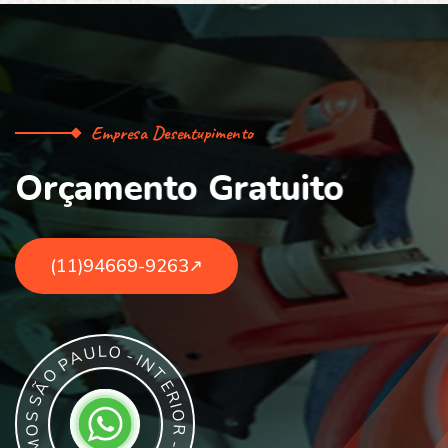
Empresa Desentupimento
O
r
ç
a
m
e
n
t
o
G
r
a
t
u
i
t
o
(11)94669-9263
L
O
U
-
A
I
P
N
T
O
E
Ã
R
S
I
O
S
R
O
M
-