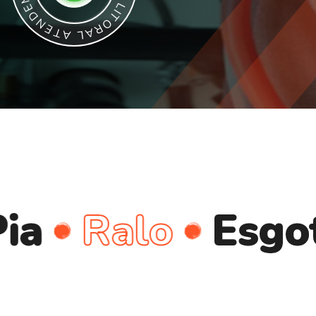
L
E
I
D
T
N
O
E
R
T
A
A
L
Ralo
Esgoto