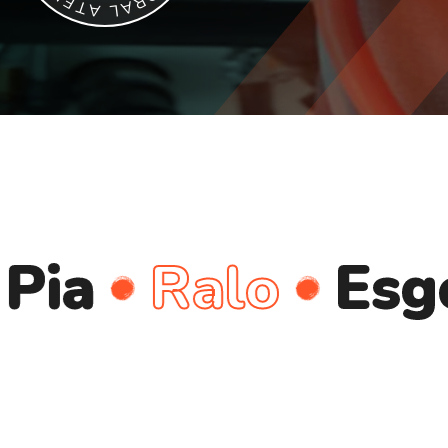
E
R
T
A
A
L
Ralo
Esgoto