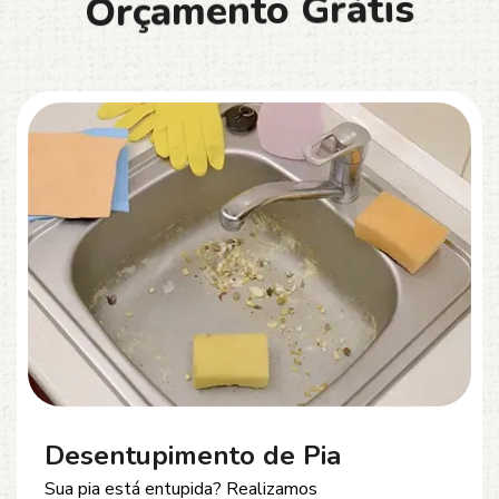
O
r
ç
a
m
e
n
t
o
G
r
á
t
i
s
Desentupimento de Esgoto
Problemas com
entupimento de esgoto
?