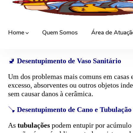
🚿
Desentupimento de Ralo
Ralos de banheiro
, lavanderia e área exte
sem quebrar pisos, preservando o ambiente
🚽
Desentupimento de Vaso Sanitário
Um dos problemas mais comuns em casas e
excesso, absorventes ou outros objetos ind
sem causar danos à cerâmica.
🪠
Desentupimento de Cano e Tubulação
As
tubulações
podem entupir por acúmulo de
pressão, é possível limpar todo o sistema 