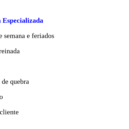
 Especializada
e semana e feriados
reinada
 de quebra
o
cliente