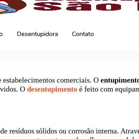
rna podem ficar bloqueados por cabelos, sabão
 e eliminando o mau cheiro.
 estabelecimentos comerciais. O
entupiment
evidos. O
desentupimento
é feito com equipa
 resíduos sólidos ou corrosão interna. Através
de encanamento, restaurando o fluxo normal da