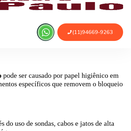
 ou sujeira. O serviço remove as obstruções
o
pode ser causado por papel higiênico em
mentos específicos que removem o bloqueio
 do uso de sondas, cabos e jatos de alta
 água.