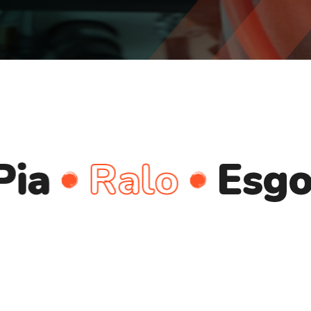
Ralo
Esgoto