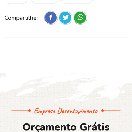
Compartilhe:
Empresa Desentupimento
O
r
ç
a
m
e
n
t
o
G
r
á
t
i
s