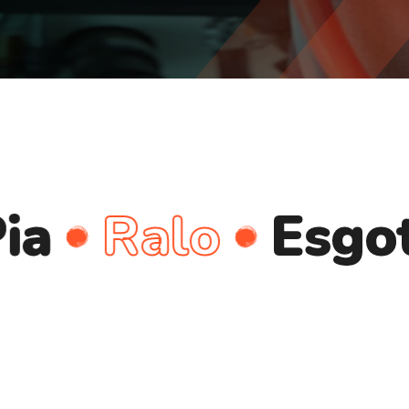
Ralo
Esgoto