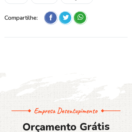
Compartilhe:
Empresa Desentupimento
O
r
ç
a
m
e
n
t
o
G
r
á
t
i
s