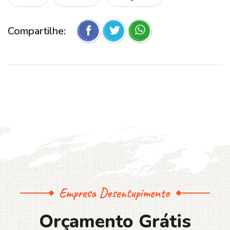
Compartilhe:
Empresa Desentupimento
O
r
ç
a
m
e
n
t
o
G
r
á
t
i
s