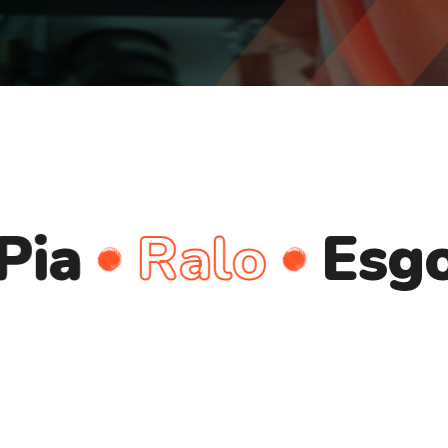
Ralo
Esgoto