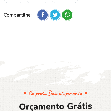
Compartilhe:
Empresa Desentupimento
O
r
ç
a
m
e
n
t
o
G
r
á
t
i
s