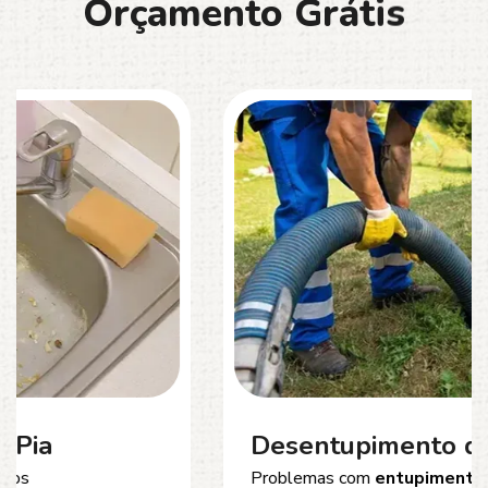
O
r
ç
a
m
e
n
t
o
G
r
á
t
i
s
Desentupimento de Esgoto
Problemas com
entupimento de esgoto
?