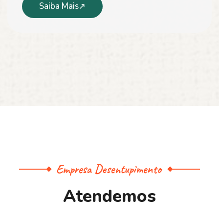
Saiba Mais
Empresa Desentupimento
A
t
e
n
d
e
m
o
s