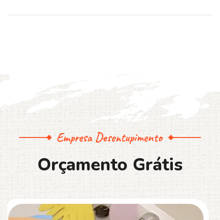
Empresa Desentupimento
O
r
ç
a
m
e
n
t
o
G
r
á
t
i
s