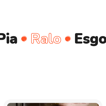
Ralo
Esgoto