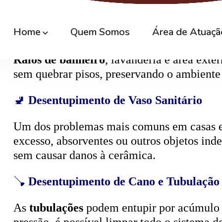
🚿
Desentupimento de Ralo
Ralos de banheiro
, lavanderia e área exte
sem quebrar pisos, preservando o ambiente
🚽
Desentupimento de Vaso Sanitário
Um dos problemas mais comuns em casas e
excesso, absorventes ou outros objetos ind
sem causar danos à cerâmica.
🪠
Desentupimento de Cano e Tubulação
As
tubulações
podem entupir por acúmulo de
pressão, é possível limpar todo o sistema 