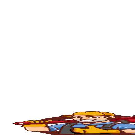
se está enfrentando problema com entupime
residência ou empresa.
O serviço de
desentupimento
é fundamenta
comércios, condomínios e indústrias. Com o
e outros materiais que acabam obstruindo
Canos em Elias Fausto
, e contamos com p
seguro e eficiente.
💧
Principais Serviços de Desentupiment
🧽
Desentupimento de Pia
Com o uso constante, as
pias da cozinha
ac
desentupimento é feito com máquinas rota
fluxo normal.