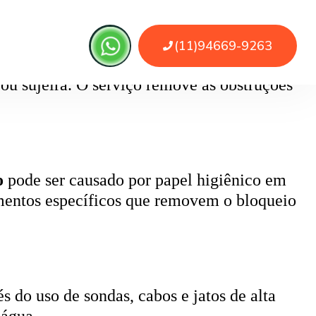
 ou sujeira. O serviço remove as obstruções
o
pode ser causado por papel higiênico em
mentos específicos que removem o bloqueio
 do uso de sondas, cabos e jatos de alta
 água.