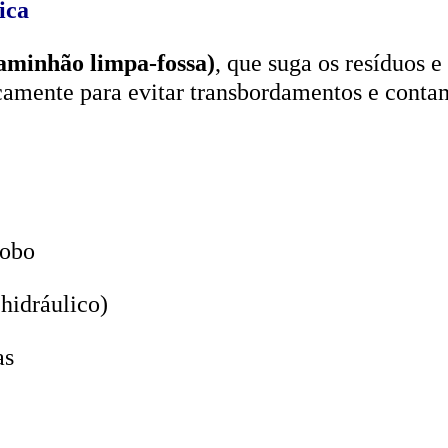
aminhão limpa-fossa)
, que suga os resíduos e
icamente para evitar transbordamentos e conta
lobo
hidráulico)
as