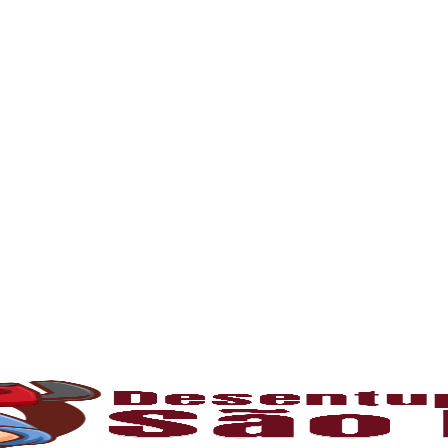
nto, mantenha contato e solicite já sua visi
l para manter o bom funcionamento das redes h
 tempo, é comum o acúmulo de sujeiras, resíd
 canos e comprometendo o fluxo da água. Som
rofissionais capacitados e equipamentos mode
o
umulam gordura e restos de comida, causando
tivas ou hidrojateamento, que limpam comple