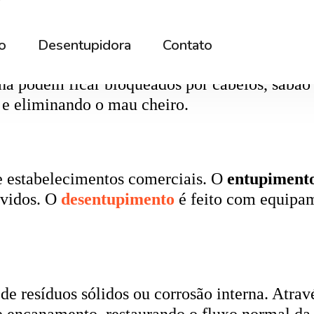
rna podem ficar bloqueados por cabelos, sabão
 e eliminando o mau cheiro.
 estabelecimentos comerciais. O
entupiment
evidos. O
desentupimento
é feito com equipa
 resíduos sólidos ou corrosão interna. Através
de encanamento, restaurando o fluxo normal da