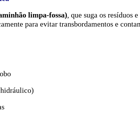
aminhão limpa-fossa)
, que suga os resíduos e
icamente para evitar transbordamentos e conta
lobo
hidráulico)
as