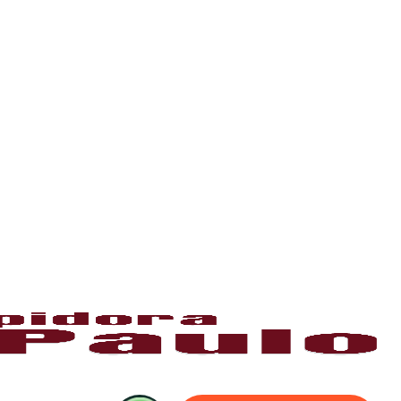
 ou sujeira. O serviço remove as obstruções
o
pode ser causado por papel higiênico em
mentos específicos que removem o bloqueio
 do uso de sondas, cabos e jatos de alta
 água.