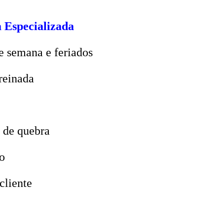
 Especializada
e semana e feriados
reinada
 de quebra
o
cliente