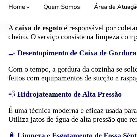
🕳️
Desentupimento de Caixa de Esgoto
A
caixa de esgoto
é responsável por coleta
cheiro. O serviço consiste na limpeza compl
🍳
Desentupimento de Caixa de Gordura
Com o tempo, a gordura da cozinha se solid
feitos com equipamentos de sucção e raspa
💨
Hidrojateamento de Alta Pressão
É uma técnica moderna e eficaz usada para d
Utiliza jatos de água de alta pressão que r
🧴
Limpeza e Esgotamento de Fossa Sépt