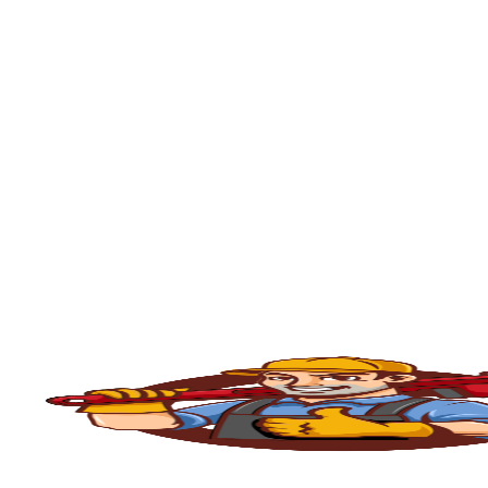
🚿
Desentupimento de Ralo
Ralos de banheiro
, lavanderia e área exte
sem quebrar pisos, preservando o ambiente
🚽
Desentupimento de Vaso Sanitário
Um dos problemas mais comuns em casas e
excesso, absorventes ou outros objetos ind
sem causar danos à cerâmica.
🪠
Desentupimento de Cano e Tubulação
As
tubulações
podem entupir por acúmulo de
pressão, é possível limpar todo o sistema 