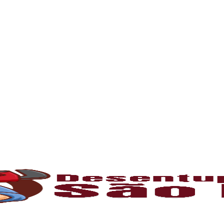
rna podem ficar bloqueados por cabelos, sabão
 e eliminando o mau cheiro.
 estabelecimentos comerciais. O
entupiment
evidos. O
desentupimento
é feito com equipa
 resíduos sólidos ou corrosão interna. Através
de encanamento, restaurando o fluxo normal da