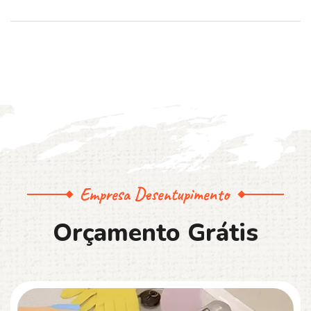
Empresa Desentupimento
O
r
ç
a
m
e
n
t
o
G
r
á
t
i
s