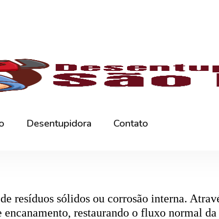
rna podem ficar bloqueados por cabelos, sabão
 e eliminando o mau cheiro.
 estabelecimentos comerciais. O
entupiment
evidos. O
desentupimento
é feito com equipa
 resíduos sólidos ou corrosão interna. Através
de encanamento, restaurando o fluxo normal da