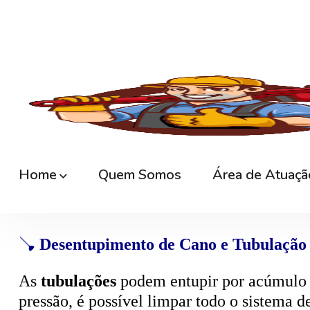
🚿
Desentupimento de Ralo
Ralos de banheiro
, lavanderia e área exte
sem quebrar pisos, preservando o ambiente
🚽
Desentupimento de Vaso Sanitário
Um dos problemas mais comuns em casas e
excesso, absorventes ou outros objetos ind
sem causar danos à cerâmica.
🪠
Desentupimento de Cano e Tubulação
As
tubulações
podem entupir por acúmulo de
pressão, é possível limpar todo o sistema 