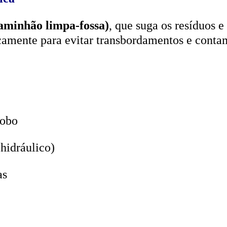
aminhão limpa-fossa)
, que suga os resíduos e
icamente para evitar transbordamentos e conta
lobo
hidráulico)
as