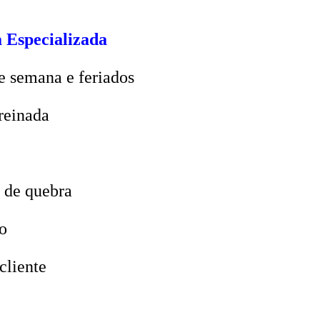
 Especializada
e semana e feriados
reinada
 de quebra
o
cliente