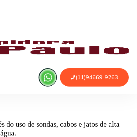
 ou sujeira. O serviço remove as obstruções
o
pode ser causado por papel higiênico em
mentos específicos que removem o bloqueio
 do uso de sondas, cabos e jatos de alta
 água.