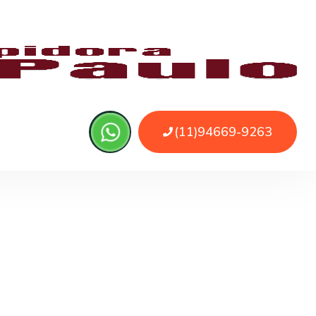
 realiza a higienização completa da fossa. É
minações.