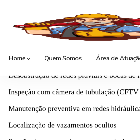
O serviço é feito com caminhão a vácuo
(c
essencial realizar essa manutenção period
⚙️
Outros Serviços Complementares
Limpeza de caixa d’água e cisterna
Desobstrução de redes pluviais e bocas de 
Inspeção com câmera de tubulação (CFTV 
Manutenção preventiva em redes hidráulic
Localização de vazamentos ocultos
Sucção de poços, valas e tanques sépticos