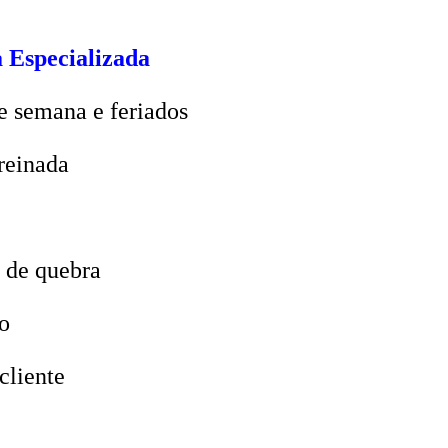
 Especializada
e semana e feriados
reinada
 de quebra
o
cliente