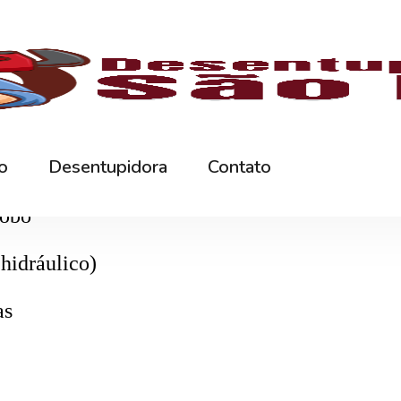
aminhão limpa-fossa)
, que suga os resíduos e
icamente para evitar transbordamentos e conta
lobo
hidráulico)
as