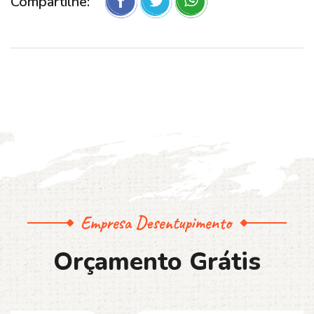
Compartilhe:
Empresa Desentupimento
O
r
ç
a
m
e
n
t
o
G
r
á
t
i
s