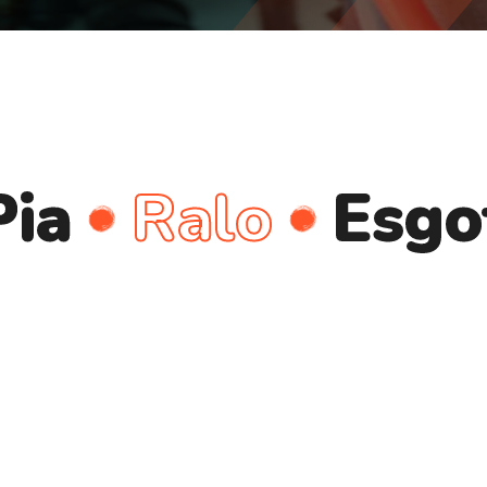
Ralo
Esgoto