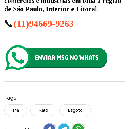
comércios e indústrias em toda a região
de São Paulo, Interior e Litoral
.
📞
(11)94669-9263
Tags:
Pia
Ralo
Esgoto