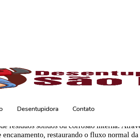
rna podem ficar bloqueados por cabelos, sabão
 e eliminando o mau cheiro.
 estabelecimentos comerciais. O
entupiment
evidos. O
desentupimento
é feito com equipa
 resíduos sólidos ou corrosão interna. Através
de encanamento, restaurando o fluxo normal da