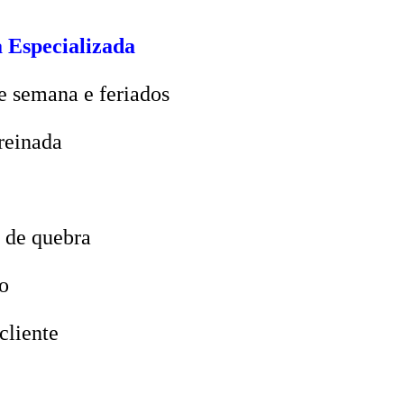
 Especializada
e semana e feriados
reinada
 de quebra
o
cliente