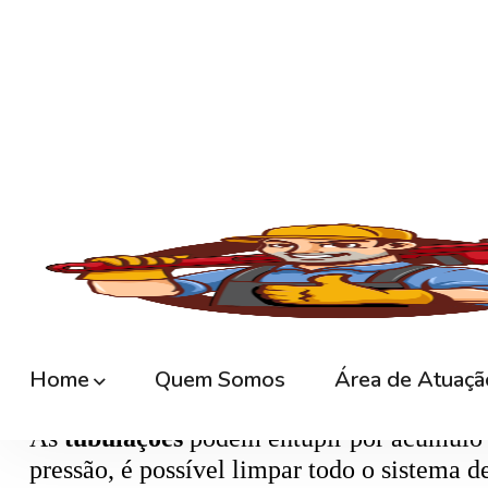
🚿
Desentupimento de Ralo
Ralos de banheiro
, lavanderia e área exte
sem quebrar pisos, preservando o ambiente
🚽
Desentupimento de Vaso Sanitário
Um dos problemas mais comuns em casas e
excesso, absorventes ou outros objetos ind
sem causar danos à cerâmica.
🪠
Desentupimento de Cano e Tubulação
As
tubulações
podem entupir por acúmulo de
pressão, é possível limpar todo o sistema 