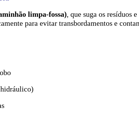
aminhão limpa-fossa)
, que suga os resíduos e
icamente para evitar transbordamentos e conta
lobo
hidráulico)
as