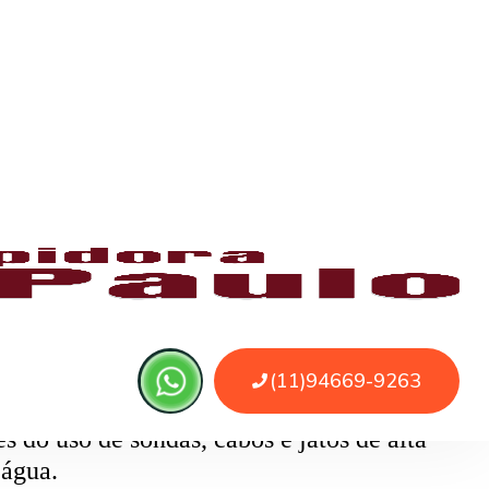
 ou sujeira. O serviço remove as obstruções
o
pode ser causado por papel higiênico em
mentos específicos que removem o bloqueio
 do uso de sondas, cabos e jatos de alta
 água.