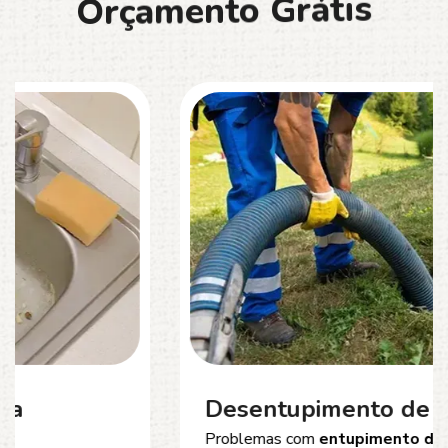
O
r
ç
a
m
e
n
t
o
G
r
á
t
i
s
Desentupimento de Esgoto
Problemas com
entupimento de esgoto
?