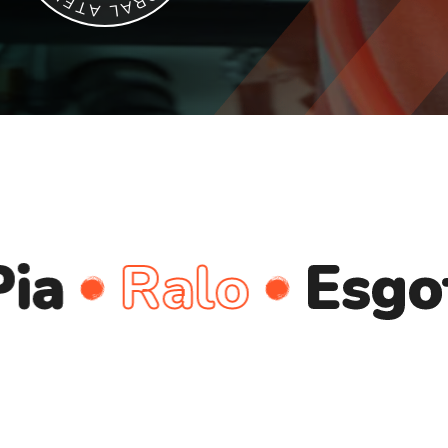
E
R
T
A
A
L
Ralo
Esgoto