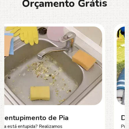
O
r
ç
a
m
e
n
t
o
G
r
á
t
i
s
Desentupimento de Esgoto
Problemas com
entupimento de esgoto
?