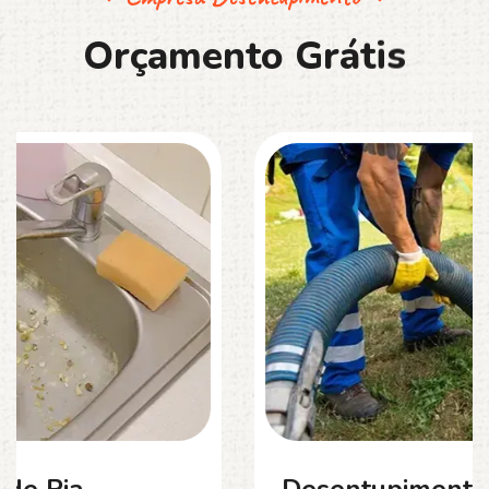
O
r
ç
a
m
e
n
t
o
G
r
á
t
i
s