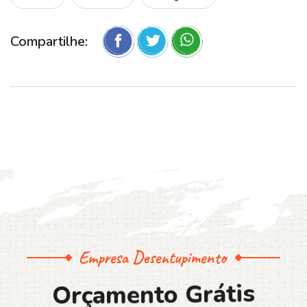
Compartilhe:
Empresa Desentupimento
O
r
ç
a
m
e
n
t
o
G
r
á
t
i
s