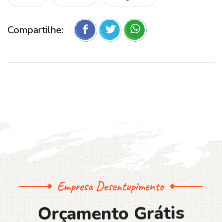
Compartilhe:
Empresa Desentupimento
O
r
ç
a
m
e
n
t
o
G
r
á
t
i
s