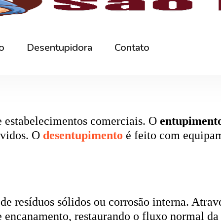
rna podem ficar bloqueados por cabelos, sabão
 e eliminando o mau cheiro.
 estabelecimentos comerciais. O
entupiment
evidos. O
desentupimento
é feito com equipa
 resíduos sólidos ou corrosão interna. Através
de encanamento, restaurando o fluxo normal da