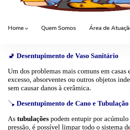
🚿
Desentupimento de Ralo
Ralos de banheiro
, lavanderia e área exte
sem quebrar pisos, preservando o ambiente
🚽
Desentupimento de Vaso Sanitário
Um dos problemas mais comuns em casas e
excesso, absorventes ou outros objetos ind
sem causar danos à cerâmica.
🪠
Desentupimento de Cano e Tubulação
As
tubulações
podem entupir por acúmulo de
pressão, é possível limpar todo o sistema 