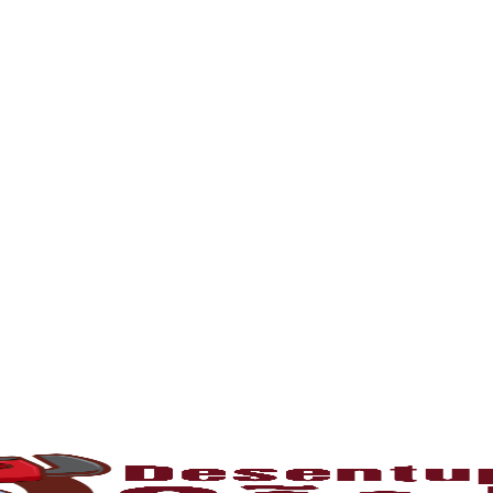
o problema com entupimento, mantenha contato 
l para manter o bom funcionamento das redes h
 tempo, é comum o acúmulo de sujeiras, resíd
 canos e comprometendo o fluxo da água. Som
tamos com profissionais capacitados e equip
o
umulam gordura e restos de comida, causando
tivas ou hidrojateamento, que limpam comple