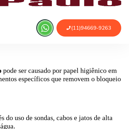
 ou sujeira. O serviço remove as obstruções
o
pode ser causado por papel higiênico em
mentos específicos que removem o bloqueio
 do uso de sondas, cabos e jatos de alta
 água.