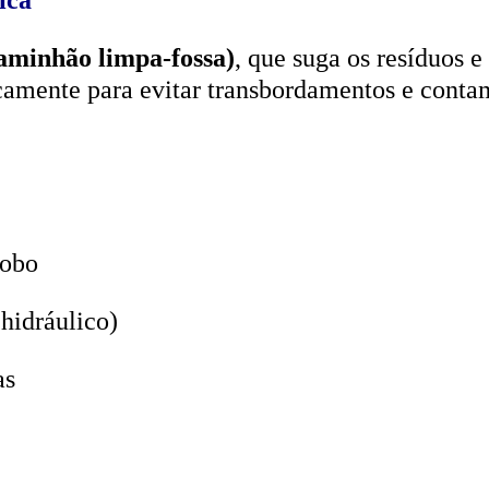
aminhão limpa-fossa)
, que suga os resíduos e
icamente para evitar transbordamentos e conta
lobo
hidráulico)
as