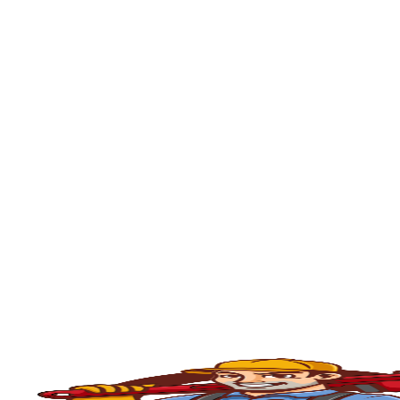
Votorantim
, portanto, se está enfrentand
30 minutos em sua residência ou empresa.
O serviço de
desentupimento
é fundamenta
comércios, condomínios e indústrias. Com o
e outros materiais que acabam obstruindo
Caixa de Gordura em Votorantim
, e con
rápido, seguro e eficiente.
💧
Principais Serviços de Desentupiment
🧽
Desentupimento de Pia
Com o uso constante, as
pias da cozinha
ac
desentupimento é feito com máquinas rota
fluxo normal.