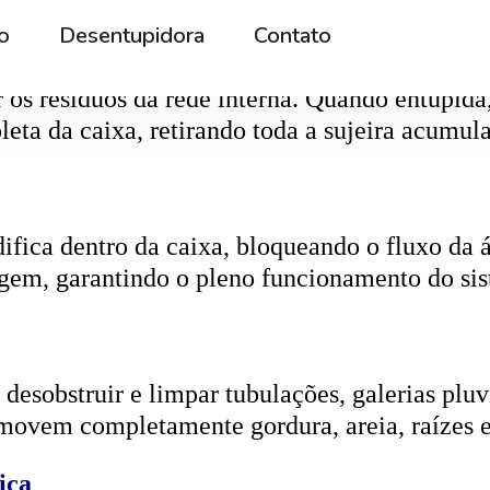
r os resíduos da rede interna. Quando entupida
eta da caixa, retirando toda a sujeira acumul
ifica dentro da caixa, bloqueando o fluxo da
gem, garantindo o pleno funcionamento do si
esobstruir e limpar tubulações, galerias pluvi
emovem completamente gordura, areia, raízes e
ica