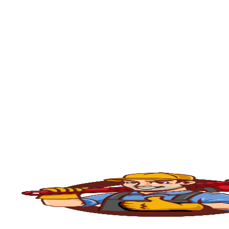
🚿
Desentupimento de Ralo
Ralos de banheiro
, lavanderia e área exte
sem quebrar pisos, preservando o ambiente
🚽
Desentupimento de Vaso Sanitário
Um dos problemas mais comuns em casas e
excesso, absorventes ou outros objetos ind
sem causar danos à cerâmica.
🪠
Desentupimento de Cano e Tubulação
As
tubulações
podem entupir por acúmulo de
pressão, é possível limpar todo o sistema 