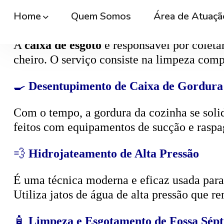
🕳️
Desentupimento de Caixa de Esgoto
A
caixa de esgoto
é responsável por coleta
cheiro. O serviço consiste na limpeza compl
🍳
Desentupimento de Caixa de Gordura
Com o tempo, a gordura da cozinha se solid
feitos com equipamentos de sucção e raspa
💨
Hidrojateamento de Alta Pressão
É uma técnica moderna e eficaz usada para d
Utiliza jatos de água de alta pressão que r
🧴
Limpeza e Esgotamento de Fossa Sépt