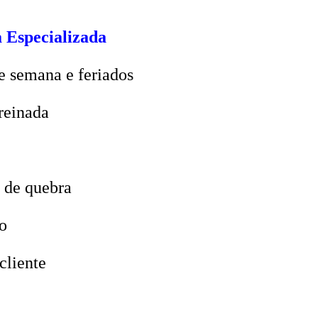
 Especializada
e semana e feriados
reinada
 de quebra
o
cliente