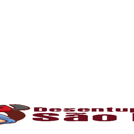
rna podem ficar bloqueados por cabelos, sabão
 e eliminando o mau cheiro.
 estabelecimentos comerciais. O
entupiment
evidos. O
desentupimento
é feito com equipa
 resíduos sólidos ou corrosão interna. Através
de encanamento, restaurando o fluxo normal da