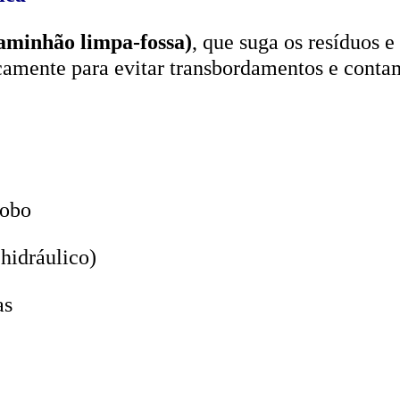
aminhão limpa-fossa)
, que suga os resíduos e
icamente para evitar transbordamentos e conta
lobo
hidráulico)
as