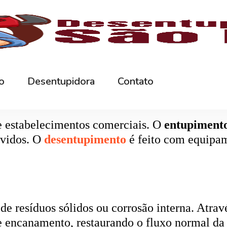
rna podem ficar bloqueados por cabelos, sabão
 e eliminando o mau cheiro.
 estabelecimentos comerciais. O
entupiment
evidos. O
desentupimento
é feito com equipa
 resíduos sólidos ou corrosão interna. Através
de encanamento, restaurando o fluxo normal da