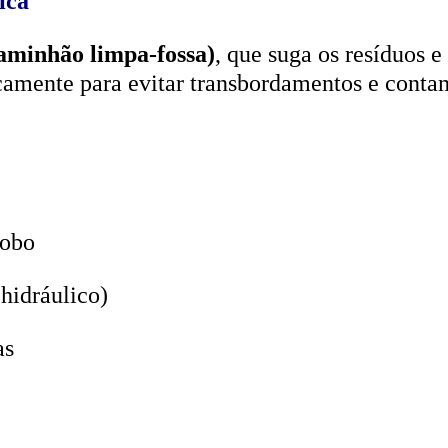
aminhão limpa-fossa)
, que suga os resíduos e
icamente para evitar transbordamentos e conta
lobo
hidráulico)
as