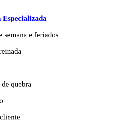
 Especializada
e semana e feriados
reinada
 de quebra
o
cliente