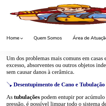
🚿
Desentupimento de Ralo
Ralos de banheiro
, lavanderia e área exte
sem quebrar pisos, preservando o ambiente
🚽
Desentupimento de Vaso Sanitário
Um dos problemas mais comuns em casas e
excesso, absorventes ou outros objetos ind
sem causar danos à cerâmica.
🪠
Desentupimento de Cano e Tubulação
As
tubulações
podem entupir por acúmulo de
pressão, é possível limpar todo o sistema 