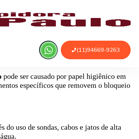
 ou sujeira. O serviço remove as obstruções
o
pode ser causado por papel higiênico em
mentos específicos que removem o bloqueio
 do uso de sondas, cabos e jatos de alta
 água.