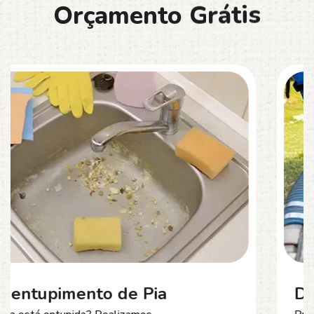
O
r
ç
a
m
e
n
t
o
G
r
á
t
i
s
Desentupimento de Esgoto