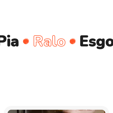
Ralo
Esgoto