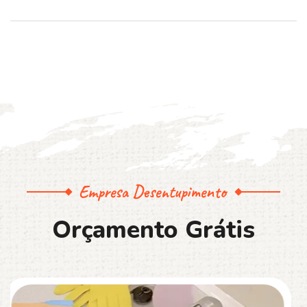
Empresa Desentupimento
O
r
ç
a
m
e
n
t
o
G
r
á
t
i
s