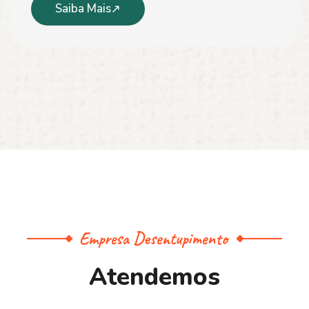
Saiba Mais
Empresa Desentupimento
A
t
e
n
d
e
m
o
s