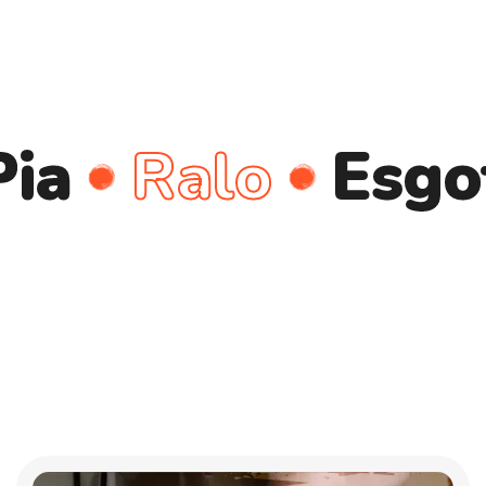
Ralo
Esgoto