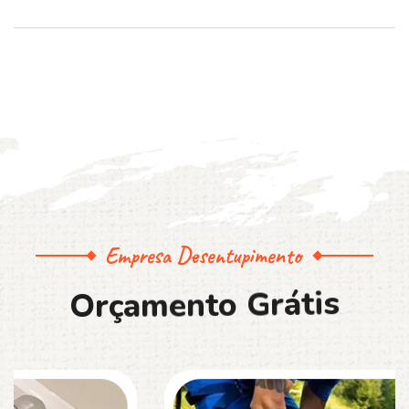
Empresa Desentupimento
O
r
ç
a
m
e
n
t
o
G
r
á
t
i
s