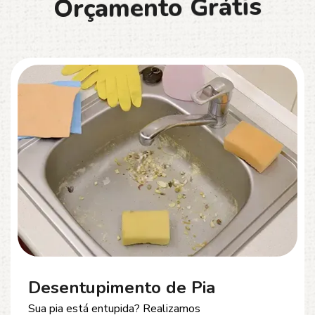
O
r
ç
a
m
e
n
t
o
G
r
á
t
i
s
Desentupimento de Esgoto
Problemas com
entupimento de esgoto
?